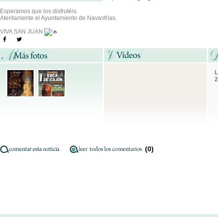
Esperamos que los disfrutéis.
Atentamente el Ayuntamiento de Navasfrías.
VIVA SAN JUAN
L
2
(0)