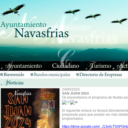
24/05/2024
SAN JUAN 2024
Os presentamos el programa de fiestas 
El siguiente enlace os llevará directame
preparado para que podaís ver más detall
programados.
https://drive.google.com/.../13x4cTSXPOnbZ